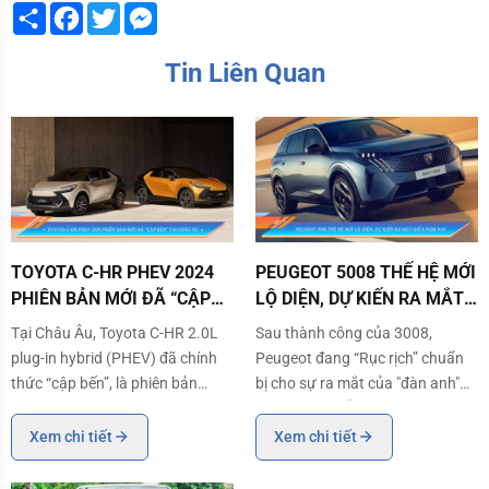
Share
Facebook
Twitter
Messenger
Tin Liên Quan
TOYOTA C-HR PHEV 2024 PHIÊN BẢN MỚI ĐÃ “CẬP BẾN” TẠI CHÂU Â
PEUGEOT 5008 THẾ HỆ MỚI LỘ DI
TOYOTA C-HR PHEV 2024
PEUGEOT 5008 THẾ HỆ MỚI
PHIÊN BẢN MỚI ĐÃ “CẬP
LỘ DIỆN, DỰ KIẾN RA MẮT
BẾN” TẠI CHÂU ÂU
GIỮA NĂM NAY
Tại Châu Âu, Toyota C-HR 2.0L
Sau thành công của 3008,
plug-in hybrid (PHEV) đã chính
Peugeot đang “Rục rịch” chuẩn
thức “cập bến”, là phiên bản
bị cho sự ra mắt của "đàn anh"
được kết hợp hoàn hảo giữa
5008 - một mẫu SUV 3 hàng ghế
thiết kế hiện đại và khả năng vận
được kỳ vọng sẽ tiếp tục nối tiếp
Xem chi tiết
Xem chi tiết
hành mạnh mẽ. Đây cũng là
thành công của dòng xe này.
phiên bản mới nhất sở hữu hệ
Việc dùng chung khung gầm