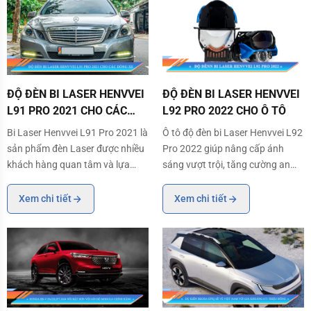
truyền động điện khí hóa mạnh
cũng giúp 5008 sở hữu cabin
mẽ dành cho mẫu SUV
hiện đại như 3008.
ĐỘ ĐÈN BI LASER HENVVEI L91 PRO 2021 CHO CÁC DÒNG XE
ĐỘ ĐÈN BI LASER HENVVEI L92 P
ĐỘ ĐÈN BI LASER HENVVEI
ĐỘ ĐÈN BI LASER HENVVEI
L91 PRO 2021 CHO CÁC
L92 PRO 2022 CHO Ô TÔ
DÒNG XE
Bi Laser Henvvei L91 Pro 2021 là
Ô tô độ đèn bi Laser Henvvei L92
sản phẩm đèn Laser được nhiều
Pro 2022 giúp nâng cấp ánh
khách hàng quan tâm và lựa
sáng vượt trội, tăng cường an
chọn. Việc độ đèn bi Laser không
toàn khi lái xe đường đêm và
chỉ giúp cải thiện được ánh sáng
tăng thẩm mỹ cho xe.
Xem chi tiết
Xem chi tiết
mà còn giúp tăng thêm vẻ sang
trọng và hiện đại cho xe. Cùng
Auto365 tham khảo các dòng xe
độ đèn b