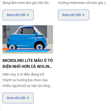
đang làm mưa làm gió trên thị
trường Indonesia với mức giá chỉ
trường hiện nay. Chúng tôi cũng
từ 36 triệu. Sở hữu diện mạo mới
đang mở cửa cho cơ hội hợp tác
lạ, cuốn hút cùng các trang bị
Xem chi tiết
Xem chi tiết
và hiện tại, Henvvei Việt Nam
hiện đại. Fazzio 2024 là dòng xe
đang tìm kiếm đối tác đại lý. Nếu
đầy tiềm năng thách thức các
bạn là người đam mê trong lĩnh
đối thủ cạnh tranh, đặc biệt là
vực nâng
Honda
MICROLINO LITE MẪU Ô TÔ ĐIỆN NHỎ HƠN CẢ WULING MINI EV VỪA
MICROLINO LITE MẪU Ô TÔ
ĐIỆN NHỎ HƠN CẢ WULING
MINI EV VỪA MỚI RA MẮT
Hiện nay, ô tô điện đang trở
thành xu hướng lựa chọn của
nhiều người bởi sự tiện lợi cũng
như tiết kiệm năng lượng, thân
thiện với môi trường của nó. Một
Xem chi tiết
trong những mẫu xe mới đáng
được chú ý tại Châu u là