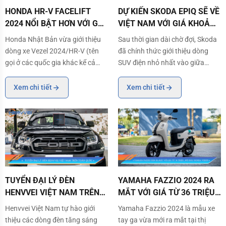
HONDA HR-V FACELIFT 2024 NỔI BẬT HƠN VỚI GÓI ĐỘ MODULO CH
DỰ KIẾN SKODA EPIQ SẼ VỀ VIỆT
HONDA HR-V FACELIFT
DỰ KIẾN SKODA EPIQ SẼ VỀ
2024 NỔI BẬT HƠN VỚI GÓI
VIỆT NAM VỚI GIÁ KHOẢNG
ĐỘ MODULO CHÍNH HÃNG
673 TRIỆU ĐỒNG
Honda Nhật Bản vừa giới thiệu
Sau thời gian dài chờ đợi, Skoda
dòng xe Vezel 2024/HR-V (tên
đã chính thức giới thiệu dòng
gọi ở các quốc gia khác kể cả
SUV điện nhỏ nhất vào giữa
Việt Nam), song song là tiết lộ sẽ
tháng 3 năm 2024. Được đặt tên
ra mắt phiên bản nâng cấp SUV
là Skoda Epiq, mẫu xe này dự
Xem chi tiết
Xem chi tiết
cỡ B (Facelift) với danh mục gói
kiến sẽ ra mắt vào năm 2025 với
phụ kiện Modulo chính hãng.
mức giá khởi điểm kỳ vọng chỉ
Hứa hẹn sẽ trở thành cơn sốt
25.000 euro (tương đương
trong ngành
khoảng 673,4 triệu
TUYỂN ĐẠI LÝ ĐÈN HENVVEI VIỆT NAM TRÊN TOÀN QUỐC
YAMAHA FAZZIO 2024 RA MẮT VỚI
TUYỂN ĐẠI LÝ ĐÈN
YAMAHA FAZZIO 2024 RA
HENVVEI VIỆT NAM TRÊN
MẮT VỚI GIÁ TỪ 36 TRIỆU,
TOÀN QUỐC
ĐỐI ĐẦU HONDA VISION
Henvvei Việt Nam tự hào giới
Yamaha Fazzio 2024 là mẫu xe
thiệu các dòng đèn tăng sáng
tay ga vừa mới ra mắt tại thị