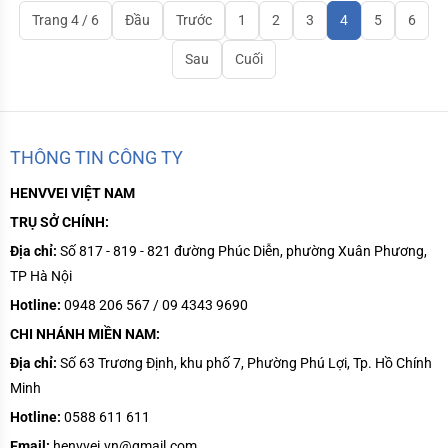
Microlino Lite, với thiết kế nhỏ
Trang 4 / 6
Đầu
Trước
1
2
3
4
5
6
gọn, độc đáo v
Sau
Cuối
THÔNG TIN CÔNG TY
HENVVEI VIỆT NAM
TRỤ SỞ CHÍNH:
Địa chỉ:
Số 817 - 819 - 821 đường Phúc Diễn, phường Xuân Phương,
TP Hà Nội
Hotline:
0948 206 567 / 09 4343 9690
CHI NHÁNH MIỀN NAM:
Địa chỉ:
Số
63 Trương Định, khu phố 7, Phường Phú Lợi, Tp. Hồ Chính
Minh
Hotline:
0588 611 611
Email:
henvvei.vn@gmail.com