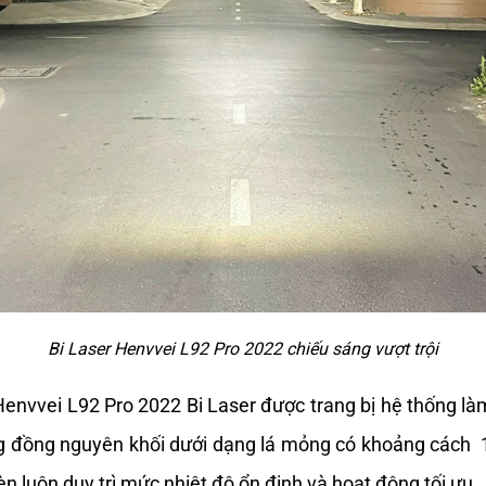
Bi Laser Henvvei L92 Pro 2022 chiếu sáng vượt trội
Henvvei L92 Pro 2022 
Bi
Laser
 được 
trang
bị
 hệ thống 
là
g
 đồng nguyên khối 
dưới
dạng
 lá 
mỏng
có
khoảng
 cách 
èn luôn duy trì mức nhiệt 
độ
 ổn định 
và
 hoạt động 
tối
ưu. 