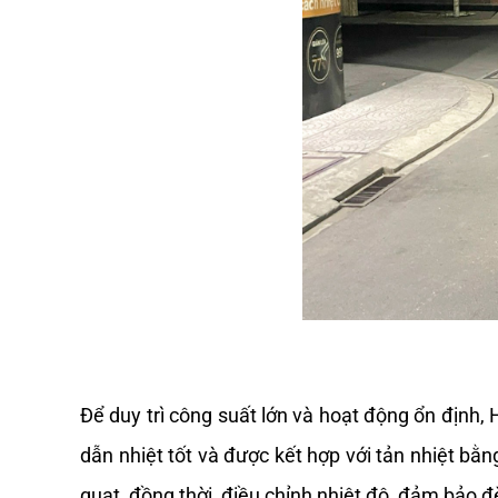
Để duy trì 
công
suất
lớn
và
 hoạt động ổn 
định,
 
dẫn nhiệt 
tốt
và
được
 kết hợp với tản nhiệt 
bằn
quạt  đồng thời  điều 
chỉnh
 nhiệt độ, 
đảm
bảo
 đ