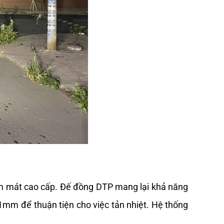
m
mát
 cao cấp. Đế đồng DTP 
mang
lại
khả
năng
 1mm để 
thuận
tiện
cho
việc
 tản nhiệt. Hệ thống 