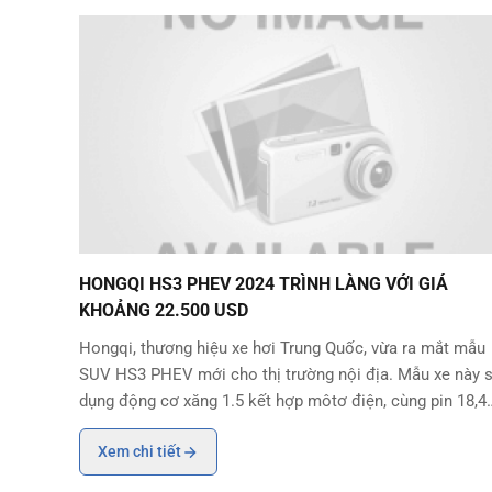
HONGQI HS3 PHEV 2024 TRÌNH LÀNG VỚI GIÁ KHOẢNG 22
HONGQI HS3 PHEV 2024 TRÌNH LÀNG VỚI GIÁ
KHOẢNG 22.500 USD
Hongqi, thương hiệu xe hơi Trung Quốc, vừa ra mắt mẫu
SUV HS3 PHEV mới cho thị trường nội địa. Mẫu xe này 
dụng động cơ xăng 1.5 kết hợp môtơ điện, cùng pin 18,4
kWh và bộ sạc 2,8 kW, cho phạm vi hoạt động từ 115-
Xem chi tiết
1.100 km. HS3 PHEV được phát triển dựa t