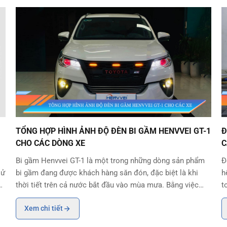
.500 USD
TỔNG HỢP HÌNH ẢNH ĐỘ ĐÈN BI GẦM HENVVEI GT-1 CHO CÁC D
Đ
TỔNG HỢP HÌNH ẢNH ĐỘ ĐÈN BI GẦM HENVVEI GT-1
Đ
CHO CÁC DÒNG XE
C
Bi gầm Henvvei GT-1 là một trong những dòng sản phẩm
Đ
sử
bi gầm đang được khách hàng săn đón, đặc biệt là khi
h
thời tiết trên cả nước bắt đầu vào mùa mưa. Bằng việc
t
trang bị trong mình nhiều công nghệ hiện đại, Henvvei GT-
H
Xem chi tiết
1 không chỉ đem đến ánh sáng vượt trội
n