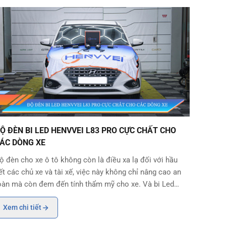
ÒNG XE
Ộ ĐÈN BI LED HENVVEI L83 PRO CỰC CHẤT CHO CÁC DÒNG XE
Ộ ĐÈN BI LED HENVVEI L83 PRO CỰC CHẤT CHO
ÁC DÒNG XE
ộ đèn cho xe ô tô không còn là điều xa lạ đối với hầu
ết các chủ xe và tài xế, việc này không chỉ nâng cao an
oàn mà còn đem đến tính thẩm mỹ cho xe. Và bi Led
envvei L83 Pro hiện đang trở thành sự lựa chọn của
Xem chi tiết
hiều chủ xe bởi nhờ vào chất lượng vượt