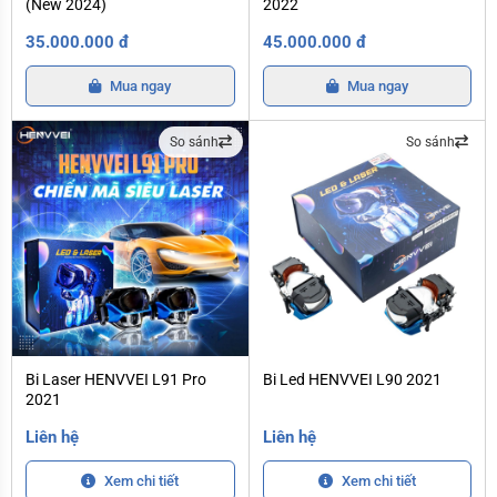
(New 2024)
2022
35.000.000 đ
45.000.000 đ
Mua ngay
Mua ngay
So sánh
So sánh
Bi Laser HENVVEI L91 Pro 2021
Bi Led HENVVEI L90 2021
Bi Laser HENVVEI L91 Pro
Bi Led HENVVEI L90 2021
2021
Liên hệ
Liên hệ
Xem chi tiết
Xem chi tiết