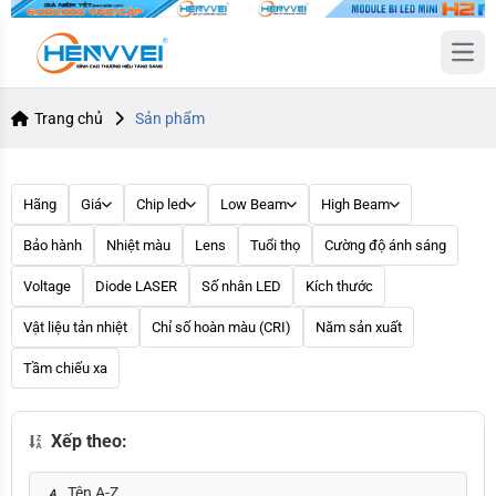
Open
Trang chủ
Sản phẩm
Hãng
Giá
Chip led
Low Beam
High Beam
Bảo hành
Nhiệt màu
Lens
Tuổi thọ
Cường độ ánh sáng
Voltage
Diode LASER
Số nhân LED
Kích thước
Vật liệu tản nhiệt
Chỉ số hoàn màu (CRI)
Năm sản xuất
Tầm chiếu xa
Xếp theo:
Tên A-Z