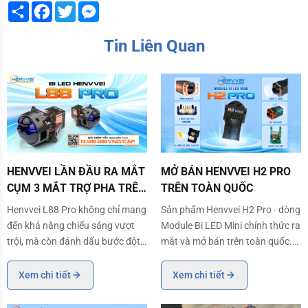
Share
Facebook
Twitter
Messenger
Tin Liên Quan
HENVVEI LẦN ĐẦU RA MẮT CỤM 3 MẮT TRỢ PHA TRÊN BI LED L88 P
MỞ BÁN HENVVEI H2 PRO TRÊN 
HENVVEI LẦN ĐẦU RA MẮT
MỞ BÁN HENVVEI H2 PRO
CỤM 3 MẮT TRỢ PHA TRÊN
TRÊN TOÀN QUỐC
BI LED L88 PRO
Henvvei L88 Pro không chỉ mang
Sản phẩm Henvvei H2 Pro - dòng
đến khả năng chiếu sáng vượt
Module Bi LED Mini chính thức ra
trội, mà còn đánh dấu bước đột
mắt và mở bán trên toàn quốc.
phá khi lần đầu tiên tích hợp cụm
Với kích thước nhỏ gọn 1,7 inch
3 mắt trợ pha mạnh mẽ, tạo nên
cùng công nghệ hiện đại, đặc
Xem chi tiết
Xem chi tiết
vùng ánh sáng 'áp đảo' mọi điều
biệt là 2 mắt trợ Pha đem đến
kiện đường xá.
ánh sáng Pha mạnh nhất trong