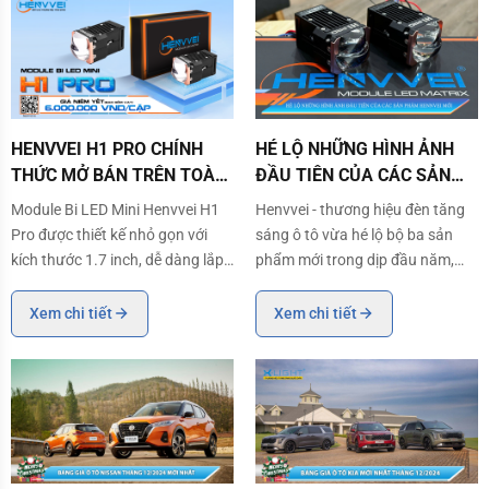
phân khúc, đem đến cho các anh
những trải
HENVVEI H1 PRO CHÍNH THỨC MỞ BÁN TRÊN TOÀN QUỐC
HÉ LỘ NHỮNG HÌNH ẢNH ĐẦU TI
HENVVEI H1 PRO CHÍNH
HÉ LỘ NHỮNG HÌNH ẢNH
THỨC MỞ BÁN TRÊN TOÀN
ĐẦU TIÊN CỦA CÁC SẢN
QUỐC
PHẨM HENNVEI MỚI
Module Bi LED Mini Henvvei H1
Henvvei - thương hiệu đèn tăng
Pro được thiết kế nhỏ gọn với
sáng ô tô vừa hé lộ bộ ba sản
kích thước 1.7 inch, dễ dàng lắp
phẩm mới trong dịp đầu năm,
đặt và kết hợp nhiều module lại
bao gồm: Henvvei H1 Pro,
với nhau. Có thể nói đây là giải
Henvvei H2 Pro và Henvvei L88
Xem chi tiết
Xem chi tiết
pháp an toàn và hiệu quả cho
Pro. Theo như thông tin nhận
các dòng xe hiện đại ngày nay,
được thì bộ ba sản phẩm sẽ
giúp tăng sáng đỉnh cao nhưng
được ra mắt vào giữa tháng
vẫn đảm
1/2025.