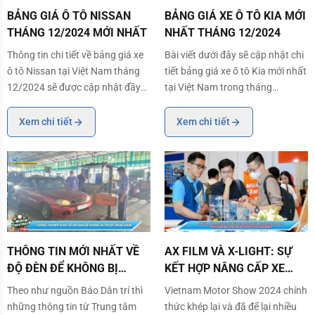
BẢNG GIÁ Ô TÔ NISSAN THÁNG 12/2024 MỚI NHẤT
BẢNG GIÁ XE Ô TÔ KIA MỚI NHẤ
BẢNG GIÁ Ô TÔ NISSAN
BẢNG GIÁ XE Ô TÔ KIA MỚI
THÁNG 12/2024 MỚI NHẤT
NHẤT THÁNG 12/2024
Thông tin chi tiết về bảng giá xe
Bài viết dưới đây sẽ cập nhật chi
ô tô Nissan tại Việt Nam tháng
tiết bảng giá xe ô tô Kia mới nhất
12/2024 sẽ được cập nhật đầy
tại Việt Nam trong tháng
đủ trong bài viết dưới đây.
12/2024.
Xem chi tiết
Xem chi tiết
THÔNG TIN MỚI NHẤT VỀ ĐỘ ĐÈN ĐỂ KHÔNG BỊ TRƯỢT ĐĂNG KIỂM
AX FILM VÀ X-LIGHT: SỰ KẾT H
THÔNG TIN MỚI NHẤT VỀ
AX FILM VÀ X-LIGHT: SỰ
ĐỘ ĐÈN ĐỂ KHÔNG BỊ
KẾT HỢP NÂNG CẤP XE
TRƯỢT ĐĂNG KIỂM
HOÀN HẢO TẠI VIETNAM
Theo như nguồn Báo Dân trí thì
Vietnam Motor Show 2024 chính
MOTOR SHOW 2024 CÙNG
những thông tin từ Trung tâm
thức khép lại và đã để lại nhiều