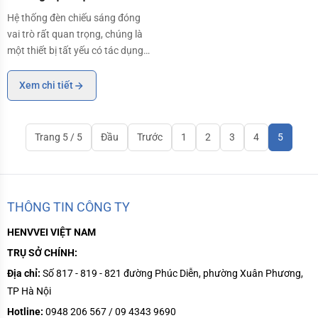
bạn nên biết
Hệ thống đèn chiếu sáng đóng
vai trò rất quan trọng, chúng là
một thiết bị tất yếu có tác dụng
như chiếu sáng, báo hiệu, định vị
trên đường, đảm bảo cho bạn an
Xem chi tiết
toàn khi tham gia giao thông.
Trang 5 / 5
Đầu
Trước
1
2
3
4
5
THÔNG TIN CÔNG TY
HENVVEI VIỆT NAM
TRỤ SỞ CHÍNH:
Địa chỉ:
Số 817 - 819 - 821 đường Phúc Diễn, phường Xuân Phương,
TP Hà Nội
Hotline:
0948 206 567 / 09 4343 9690