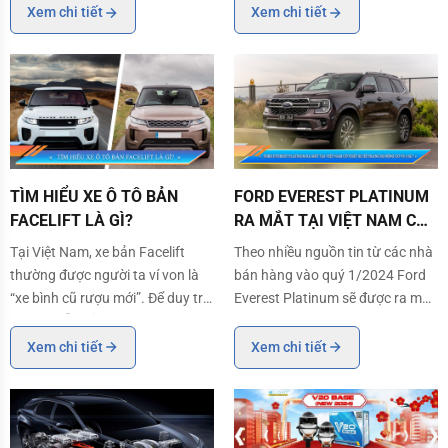
việc độ đèn không chỉ nâng cấp
công nghệ của mình để có thể
Xem chi tiết
Xem chi tiết
ánh sáng mà còn mang lại tính
cho ra dòng xe vừa tiết kiệm
thẩm mỹ cao. Hãy cùng Henvvei
nhiên liệu, vừa giảm thiểu lượng
điểm qua một vài hình ảnh độ
khí thải ra ngoài môi trường và
đèn Bi Laser H
đảm bảo sứ
TÌM HIỂU XE Ô TÔ BẢN FACELIFT LÀ GÌ?
FORD EVEREST PLATINUM RA MẮT 
TÌM HIỂU XE Ô TÔ BẢN
FORD EVEREST PLATINUM
FACELIFT LÀ GÌ?
RA MẮT TẠI VIỆT NAM CÓ
THẬT SỰ SẼ TRANG BỊ
Tại Việt Nam, xe bản Facelift
Theo nhiều nguồn tin từ các nhà
ĐỘNG CƠ V6 3.0L?
thường được người ta ví von là
bán hàng vào quý 1/2024 Ford
“xe bình cũ rượu mới”. Để duy trì
Everest Platinum sẽ được ra mắt
sự hấp dẫn của một dòng xe thì
tại Việt Nam. Có tin đồn, ở phiên
các hãng xe sẽ đổi mới diện mạo,
bản mới này có thể sẽ được
Xem chi tiết
Xem chi tiết
cập nhật các tính năng, công
trang bị động cơ V6 3.0L và
nghệ mới phiên bản xe đã ra
đánh dấu cho việc thay thế dòng
trước đó và phiên bản đó chính
Everest Wildtrak hiện tại. Tuy
là Facel
nhiên, the