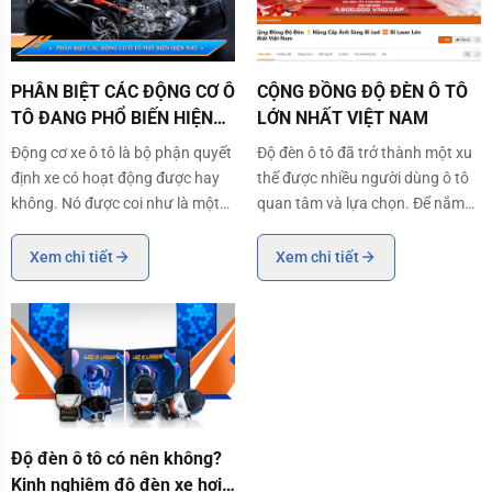
PHÂN BIỆT CÁC ĐỘNG CƠ Ô TÔ ĐANG PHỔ BIẾN HIỆN NAY
CỘNG ĐỒNG ĐỘ ĐÈN Ô TÔ LỚN N
PHÂN BIỆT CÁC ĐỘNG CƠ Ô
CỘNG ĐỒNG ĐỘ ĐÈN Ô TÔ
TÔ ĐANG PHỔ BIẾN HIỆN
LỚN NHẤT VIỆT NAM
NAY
Động cơ xe ô tô là bộ phận quyết
Độ đèn ô tô đã trở thành một xu
định xe có hoạt động được hay
thế được nhiều người dùng ô tô
không. Nó được coi như là một
quan tâm và lựa chọn. Để nắm
“đầu não” nếu một chiếc xe
bắt được các xu hướng mới, các
không có động cơ thì chắc chắn
công nghệ độ đèn ô tô chuyên
Xem chi tiết
Xem chi tiết
chiếc xe đó chỉ còn là cái xác bỏ
nghiệp thì không thể bỏ qua các
đi. Vậy liệu bạn có biết hiện nay
Group độ đèn trên mạng xã hội,
trên thị trường gồm có những
nơi chia sẻ các kiến thức, quá
loại độ
trình, sả
Độ đèn ô tô có nên không? Kinh nghiệm độ đèn xe hơi bạn nên biết
Độ đèn ô tô có nên không?
Kinh nghiệm độ đèn xe hơi