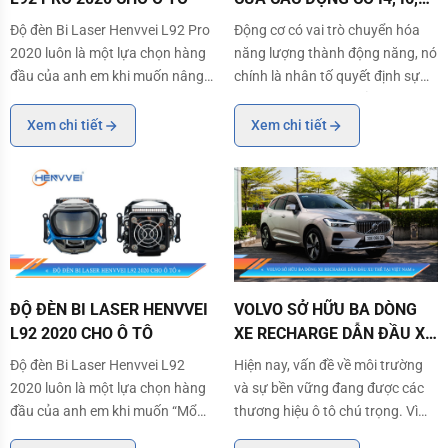
V6, V8, W VÀ BOXER
Độ đèn Bi Laser Henvvei L92 Pro
Động cơ có vai trò chuyển hóa
2020 luôn là một lựa chọn hàng
năng lượng thành động năng, nó
đầu của anh em khi muốn nâng
chính là nhân tố quyết định sự
cấp ánh sáng cho xe. Sỡ dĩ như
vận hành mạnh mẽ của một
vậy vì việc độ đèn sẽ giúp lái xe
chiếc xe. Trên thị trường xe hiện
Xem chi tiết
Xem chi tiết
an toàn hơn trên mọi hành trình
nay, động cơ I4, I6, V6, V8... đã
và tăng tính thẩm mỹ của xe.
trở thành lựa chọn phổ biến của
Trong bài viết dưới đây, cùng
các hãng xe hơi. Tại sao chúng
Henvvei
lại đượ
ĐỘ ĐÈN BI LASER HENVVEI L92 2020 CHO Ô TÔ
VOLVO SỞ HỮU BA DÒNG XE RECH
ĐỘ ĐÈN BI LASER HENVVEI
VOLVO SỞ HỮU BA DÒNG
L92 2020 CHO Ô TÔ
XE RECHARGE DẪN ĐẦU XU
THẾ TẠI VIỆT NAM
Độ đèn Bi Laser Henvvei L92
Hiện nay, vấn đề về môi trường
2020 luôn là một lựa chọn hàng
và sự bền vững đang được các
đầu của anh em khi muốn “Mổ
thương hiệu ô tô chú trọng. Vì
cận” cho xế yêu. Sỡ dĩ như vậy vì
vậy, họ luôn cố gắng trong các