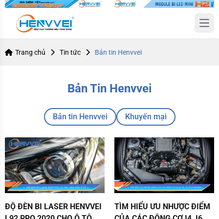
Open
Trang chủ
Tin tức
Bản tin Henvvei
Bản Tin Henvvei
Bản tin Henvvei
Khuyến mại
ĐỘ ĐÈN BI LASER HENVVEI L92 PRO 2020 CHO Ô TÔ
TÌM HIỂU ƯU NHƯỢC ĐIỂM CỦA CÁC
ĐỘ ĐÈN BI LASER HENVVEI
TÌM HIỂU ƯU NHƯỢC ĐIỂM
L92 PRO 2020 CHO Ô TÔ
CỦA CÁC ĐỘNG CƠ I4, I6,