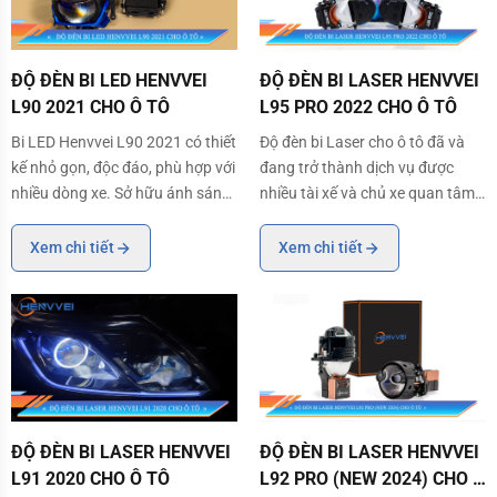
ĐỘ ĐÈN BI LED HENVVEI L90 2021 CHO Ô TÔ
ĐỘ ĐÈN BI LASER HENVVEI L95 P
ĐỘ ĐÈN BI LED HENVVEI
ĐỘ ĐÈN BI LASER HENVVEI
L90 2021 CHO Ô TÔ
L95 PRO 2022 CHO Ô TÔ
Bi LED Henvvei L90 2021 có thiết
Độ đèn bi Laser cho ô tô đã và
kế nhỏ gọn, độc đáo, phù hợp với
đang trở thành dịch vụ được
nhiều dòng xe. Sở hữu ánh sáng
nhiều tài xế và chủ xe quan tâm
mạnh mẽ cùng với công nghệ
bởi khả năng chiếu sáng mà nó
tản nhiệt cao cấp nên lựa chọn
mang lại. Việc độ đèn bi Laser ô
Xem chi tiết
Xem chi tiết
Bi LED Henvvei L90 chính là sự
tô không chỉ giúp cải thiện được
đầu tư thông minh cho hệ thống
ánh sáng của xe mà còn giúp
chiếu sáng của xe. Trong bài viết
đem đến tính thẩm mỹ vô cùng
này,
tốt. Và một
ĐỘ ĐÈN BI LASER HENVVEI L91 2020 CHO Ô TÔ
ĐỘ ĐÈN BI LASER HENVVEI L92 P
ĐỘ ĐÈN BI LASER HENVVEI
ĐỘ ĐÈN BI LASER HENVVEI
L91 2020 CHO Ô TÔ
L92 PRO (NEW 2024) CHO Ô