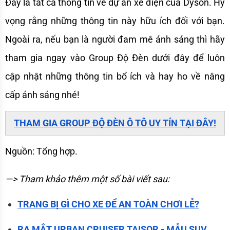
Đây là tất cả thông tin về dự án xe điện của Dyson. Hy 
vọng rằng những thông tin này hữu ích đối với bạn. 
Ngoài ra, nếu bạn là người đam mê ánh sáng thì hãy 
tham gia ngay vào Group Độ Đèn dưới đây để luôn 
cập nhật những thông tin bổ ích và hay ho về nâng 
cấp ánh sáng nhé!
THAM GIA GROUP ĐỘ ĐÈN Ô TÔ UY TÍN TẠI ĐÂY!
Nguồn: Tổng hợp.
—> Tham khảo thêm một số bài viết sau:
TRANG BỊ GÌ CHO XE ĐỂ AN TOÀN CHƠI LỄ?
RA MẮT URBAN CRUISER TAISOR - MẪU SUV 