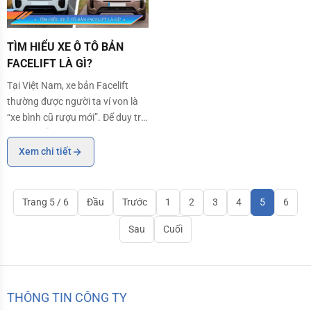
TÌM HIỂU XE Ô TÔ BẢN FACELIFT LÀ GÌ?
TÌM HIỂU XE Ô TÔ BẢN
FACELIFT LÀ GÌ?
Tại Việt Nam, xe bản Facelift
thường được người ta ví von là
“xe bình cũ rượu mới”. Để duy trì
sự hấp dẫn của một dòng xe thì
các hãng xe sẽ đổi mới diện mạo,
Xem chi tiết
cập nhật các tính năng, công
nghệ mới phiên bản xe đã ra
trước đó và phiên bản đó chính
Trang 5 / 6
Đầu
Trước
1
2
3
4
5
6
là Facel
Sau
Cuối
THÔNG TIN CÔNG TY