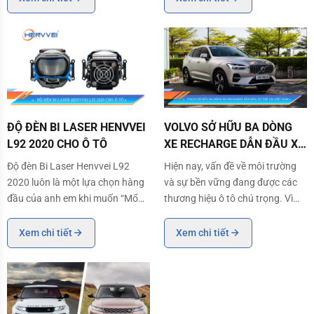
an toàn hơn trên mọi hành trình
nay, động cơ I4, I6, V6, V8... đã
và tăng tính thẩm mỹ của xe.
trở thành lựa chọn phổ biến của
Trong bài viết dưới đây, cùng
các hãng xe hơi. Tại sao chúng
Henvvei
lại đượ
ĐỘ ĐÈN BI LASER HENVVEI L92 2020 CHO Ô TÔ
VOLVO SỞ HỮU BA DÒNG XE RECH
ĐỘ ĐÈN BI LASER HENVVEI
VOLVO SỞ HỮU BA DÒNG
L92 2020 CHO Ô TÔ
XE RECHARGE DẪN ĐẦU XU
THẾ TẠI VIỆT NAM
Độ đèn Bi Laser Henvvei L92
Hiện nay, vấn đề về môi trường
2020 luôn là một lựa chọn hàng
và sự bền vững đang được các
đầu của anh em khi muốn “Mổ
thương hiệu ô tô chú trọng. Vì
cận” cho xế yêu. Sỡ dĩ như vậy vì
vậy, họ luôn cố gắng trong các
việc độ đèn không chỉ nâng cấp
công nghệ của mình để có thể
Xem chi tiết
Xem chi tiết
ánh sáng mà còn mang lại tính
cho ra dòng xe vừa tiết kiệm
thẩm mỹ cao. Hãy cùng Henvvei
nhiên liệu, vừa giảm thiểu lượng
điểm qua một vài hình ảnh độ
khí thải ra ngoài môi trường và
đèn Bi Laser H
đảm bảo sứ