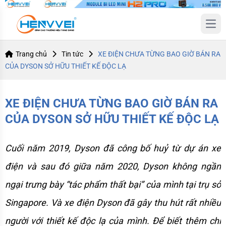
Open
Trang chủ
Tin tức
XE ĐIỆN CHƯA TỪNG BAO GIỜ BÁN RA
CỦA DYSON SỞ HỮU THIẾT KẾ ĐỘC LẠ
XE ĐIỆN CHƯA TỪNG BAO GIỜ BÁN RA
CỦA DYSON SỞ HỮU THIẾT KẾ ĐỘC LẠ
Cuối năm 2019, Dyson đã công bố huỷ từ dự án xe 
điện và sau đó giữa năm 2020, Dyson không ngần 
ngại trưng bày “tác phẩm thất bại” của mình tại trụ sở 
Singapore. Và xe điện Dyson đã gây thu hút rất nhiều 
người với thiết kế độc lạ của mình. Để biết thêm chi 