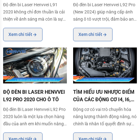
TÔ
Độ đèn bi Laser Henvvei L91
Độ đèn bi Laser Henvvei L92 Pro
2020 không chỉ đơn thuần là cải
(New 2024) giúp nâng cấp ánh
thiện về ánh sáng mà còn là sự
sáng ô tô vượt trội, đảm bảo an
nâng cấp vượt trội đảm bảo an
toàn cho tài xế và hành khách
toàn tuyệt đối cho tài xế và hành
ngồi trong xe khi di chuyển vào
Xem chi tiết
Xem chi tiết
khách trong mỗi chuyến đi. Sự
ban đêm. Ngoài ra còn giúp cải
kết hợp hoàn hảo giữa hiệu suất
thiện tính thẩm mỹ cho xe.
chiếu sáng mạnh mẽ và phong
cách tinh
ĐỘ ĐÈN BI LASER HENVVEI L92 PRO 2020 CHO Ô TÔ
TÌM HIỂU ƯU NHƯỢC ĐIỂM CỦA CÁC
ĐỘ ĐÈN BI LASER HENVVEI
TÌM HIỂU ƯU NHƯỢC ĐIỂM
L92 PRO 2020 CHO Ô TÔ
CỦA CÁC ĐỘNG CƠ I4, I6,
V6, V8, W VÀ BOXER
Độ đèn Bi Laser Henvvei L92 Pro
Động cơ có vai trò chuyển hóa
2020 luôn là một lựa chọn hàng
năng lượng thành động năng, nó
đầu của anh em khi muốn nâng
chính là nhân tố quyết định sự
cấp ánh sáng cho xe. Sỡ dĩ như
vận hành mạnh mẽ của một
vậy vì việc độ đèn sẽ giúp lái xe
chiếc xe. Trên thị trường xe hiện
Xem chi tiết
Xem chi tiết